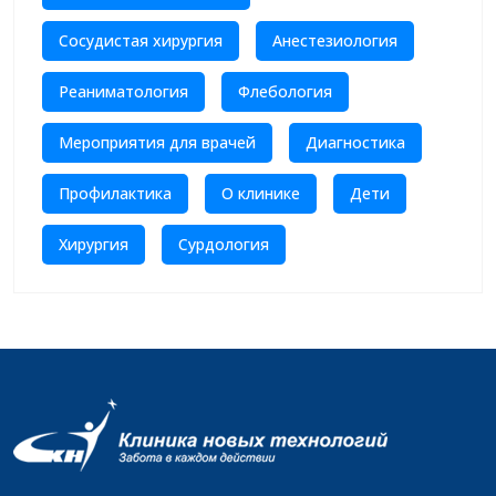
Сосудистая хирургия
Анестезиология
Реаниматология
Флебология
Мероприятия для врачей
Диагностика
Профилактика
О клинике
Дети
Хирургия
Сурдология