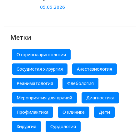
05.05.2026
Метки
Оториноларингология
Сосудистая хирургия
Анестезиология
Реаниматология
Флебология
Мероприятия для врачей
Диагностика
Профилактика
О клинике
Дети
Хирургия
Сурдология