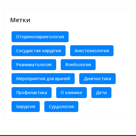
Метки
Оториноларингология
Сосудистая хирургия
Анестезиология
Реаниматология
Флебология
Мероприятия для врачей
Диагностика
Профилактика
О клинике
Дети
Хирургия
Сурдология